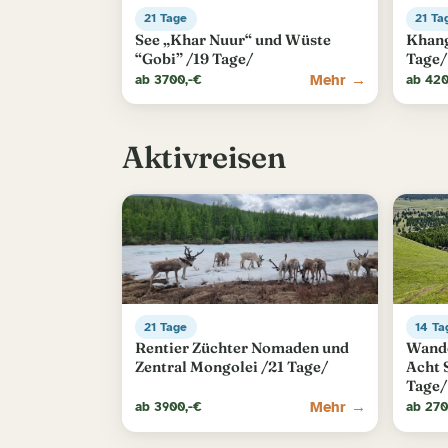
21 Tage
21 Ta
See „Khar Nuur“ und Wüste
Khang
“Gobi” /19 Tage/
Tage/
Mehr →
ab 3700,-€
ab 420
Aktivreisen
21 Tage
14 Ta
Rentier Züchter Nomaden und
Wande
Zentral Mongolei /21 Tage/
Acht 
Tage/
Mehr →
ab 3900,-€
ab 270