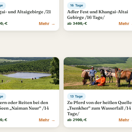
ge
16 Tage
ai- und Altaigebirge /21
Adler Fest und Khangai-Altai
Gebirge /16 Tage/
Mehr →
Mehr
0,-€
ab 3400,-€
ge
13 Tage
rn oder Reiten bei den
Zu Pferd von der heißen Quelle
Seen „Naiman Nuur“ /14
„Tsenkher“ zum Wasserfall /14
Tage/
Mehr →
Mehr
0,-€
ab 2900,-€