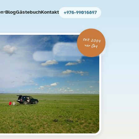
en
Blog
Gästebuch
Kontakt
+976-99016897
▾
seit 2004
vor Ort