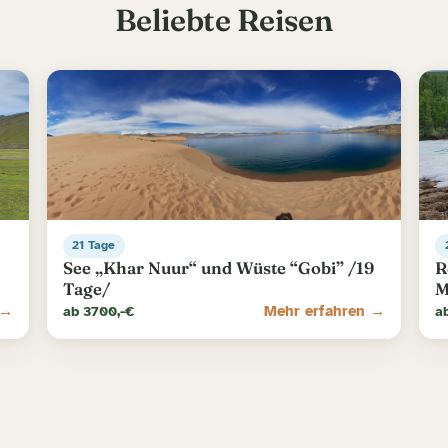
Beliebte Reisen
21 Tage
See „Khar Nuur“ und Wüste “Gobi” /19
R
Tage/
M
 →
ab 3700,-€
Mehr erfahren →
a