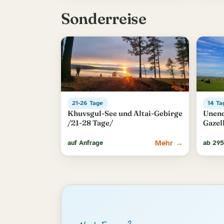
Sonderreise
21-26 Tage
14 Ta
Khuvsgul-See und Altai-Gebirge
Unend
/21-28 Tage/
Gazel
Mehr →
auf Anfrage
ab 295