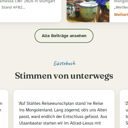
smesse CMT 2026 in Stuttgart
mongoli
 4 Stand 4F02…
„Weißen
Weiter
Alle Beiträge ansehen
Gästebuch
Stimmen von unterwegs
„
in
Auf Stähles Reisewunschplan stand 'ne Reise
Z
h
ins Mongolenland. Lang zögernd, ob's uns Alten
u
passt, ward endlich der Entschluss gefasst. Aus
b
Ulaanbaatar starten wir im Allrad-Lexus mit
S