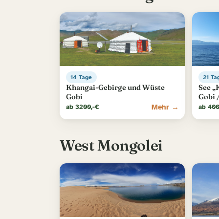
14 Tage
21 Ta
Khangai-Gebirge und Wüste
See „
Gobi
Gobi 
Mehr →
ab 3200,-€
ab 400
West Mongolei