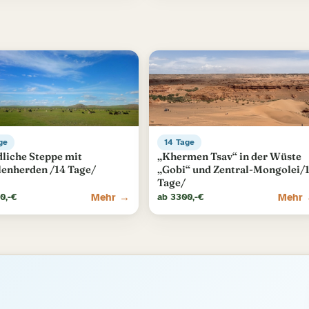
ge
14 Tage
liche Steppe mit
„Khermen Tsav“ in der Wüste
lenherden /14 Tage/
„Gobi“ und Zentral-Mongolei/
Tage/
Mehr →
Mehr
0,-€
ab 3300,-€