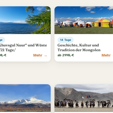
ge
14 Tage
Khuvsgul Nuur“ und Wüste
Geschichte, Kultur und
/21 Tage/
Tradition der Mongolen
Mehr →
Mehr
0,-€
ab 2990,-€