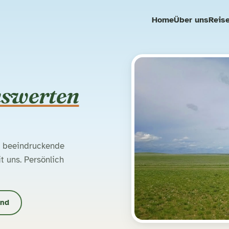
Home
Über uns
Reis
nswerten
nd beeindruckende
 uns. Persönlich
ind