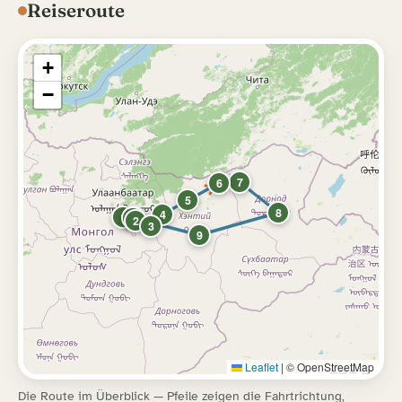
Reiseroute
+
−
7
6
5
8
4
1
11
10
2
3
9
Leaflet
|
© OpenStreetMap
Die Route im Überblick — Pfeile zeigen die Fahrtrichtung,